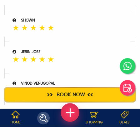
SHOWN
☆
☆
☆
☆
☆
JERIN JOSE
☆
☆
☆
☆
☆
VINOD VENUGOPAL
☆
☆
☆
☆
☆
BOOK NOW
WHY JOBOY?
HOME
SHOPPING
DEALS