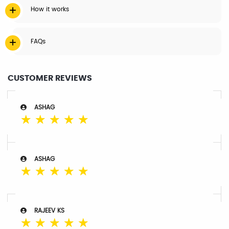
How it works
FAQs
CUSTOMER REVIEWS
ASHAG
☆
☆
☆
☆
☆
ASHAG
☆
☆
☆
☆
☆
RAJEEV KS
☆
☆
☆
☆
☆