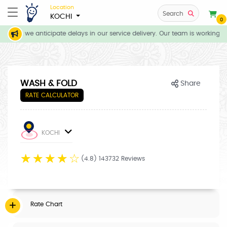
Location
Search
KOCHI
0
tions, we anticipate delays in our service delivery. Our team is working di
WASH & FOLD
Share
RATE CALCULATOR
KOCHI
☆
☆
☆
☆
☆
(4.8) 143732 Reviews
Rate Chart