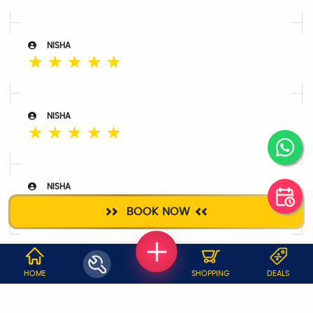
NISHA
☆
☆
☆
☆
☆
NISHA
☆
☆
☆
☆
☆
NISHA
☆
☆
☆
☆
☆
BOOK NOW
WHY JOBOY?
HOME
SHOPPING
DEALS