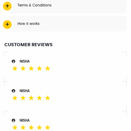
Terms & Conditions
How it works
CUSTOMER REVIEWS
NISHA
☆
☆
☆
☆
☆
NISHA
☆
☆
☆
☆
☆
NISHA
☆
☆
☆
☆
☆