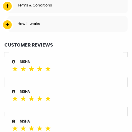
Terms & Conditions
How it works
CUSTOMER REVIEWS
NISHA
☆
☆
☆
☆
☆
NISHA
☆
☆
☆
☆
☆
NISHA
☆
☆
☆
☆
☆