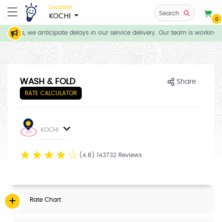
Location
Search
KOCHI
0
itions, we anticipate delays in our service delivery. Our team is working d
WASH & FOLD
Share
RATE CALCULATOR
KOCHI
☆
☆
☆
☆
☆
(4.8) 143732 Reviews
Rate Chart