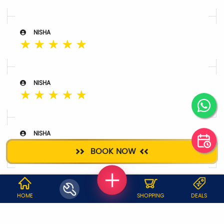
NISHA
☆
☆
☆
☆
☆
NISHA
☆
☆
☆
☆
☆
NISHA
☆
☆
☆
☆
☆
BOOK NOW
WHY JOBOY?
HOME
SHOPPING
DEALS