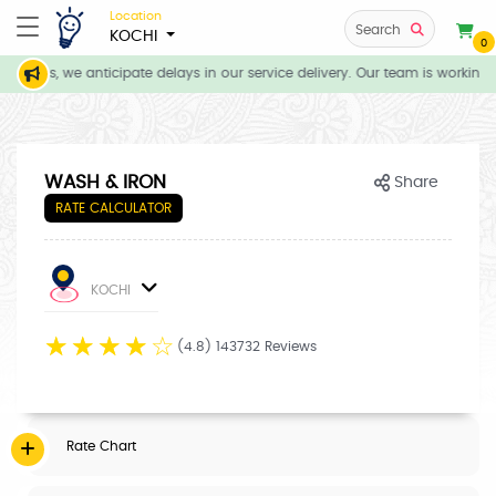
Location
Search
KOCHI
0
itions, we anticipate delays in our service delivery. Our team is working d
WASH & IRON
Share
RATE CALCULATOR
KOCHI
☆
☆
☆
☆
☆
(4.8) 143732 Reviews
Rate Chart