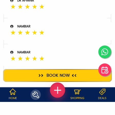
DR APARNA
☆
☆
☆
☆
☆
NAMBIAR
☆
☆
☆
☆
☆
NAMBIAR
☆
☆
☆
☆
☆
BOOK NOW
RELATED SERVICES
WHY JOBOY?
HOME
SHOPPING
DEALS