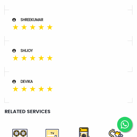
SHREEKUMAR
☆
☆
☆
☆
☆
SHIJOY
☆
☆
☆
☆
☆
DEVIKA
☆
☆
☆
☆
☆
RELATED SERVICES