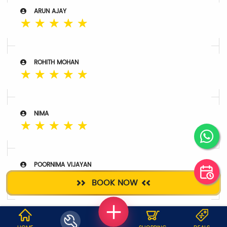
ARUN AJAY
☆
☆
☆
☆
☆
ROHITH MOHAN
☆
☆
☆
☆
☆
NIMA
☆
☆
☆
☆
☆
POORNIMA VIJAYAN
☆
☆
☆
☆
☆
BOOK NOW
WHY JOBOY?