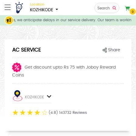
Location
Search
KOZHIKODE
0
itions, we anticipate delays in our service delivery. Our team is working d
AC SERVICE
Share
Get discount upto Rs 75 with Joboy Reward
Coins
KOZHIKODE
☆
☆
☆
☆
☆
(4.8) 143732 Reviews