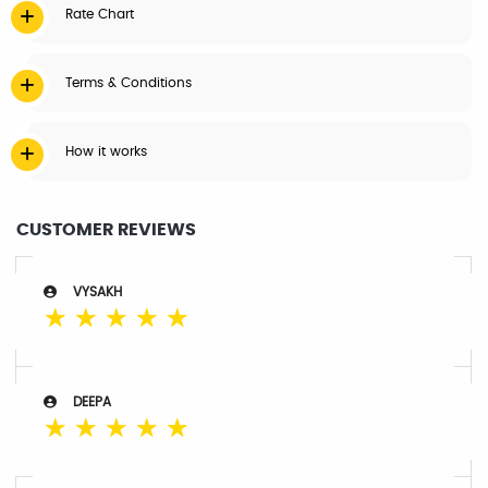
Rate Chart
Terms & Conditions
How it works
CUSTOMER REVIEWS
VYSAKH
☆
☆
☆
☆
☆
DEEPA
☆
☆
☆
☆
☆